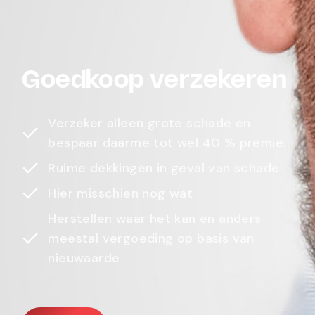
Goedkoop verzekeren
Verzeker alleen grote schade en
bespaar daarme tot wel 40 % premie.
Ruime dekkingen in geval van schade
Hier misschien nog wat
Herstellen waar het kan en anders
meestal vergoeding op basis van
nieuwaarde